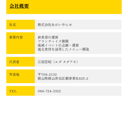
会社概要
社名
株式会社あがいやんせ
事業内容
飲食店の運営
フランチャイズ展開
地域イベントの企画・運営
地元食材を活用したメニュー開発
代表者
江田忠昭（エダ タダアキ）
所在地
〒709-2132
岡山県岡山市北区御津草生825-2
TEL
086-724-3322