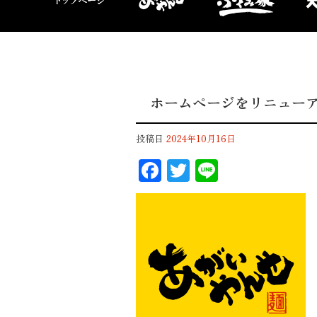
ホームページをリニュー
投稿日
2024年10月16日
F
T
Li
ac
wi
n
eb
tt
e
oo
er
k