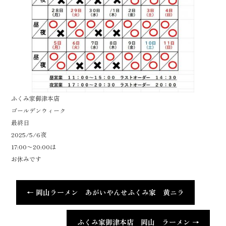
ふくみ家御津本店
ゴールデンウィーク
最終日
2025/5/6夜
17:00〜20:00は
お休みです
←
岡山ラーメン あがいやんせふくみ家 黄ニラ
ふくみ家御津本店 岡山 ラーメン
→