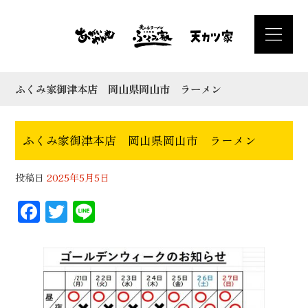
ふくみ家御津本店 岡山県岡山市 ラーメン
ふくみ家御津本店 岡山県岡山市 ラーメン
投稿日
2025年5月5日
F
T
Li
ac
wi
n
eb
tt
e
oo
er
k