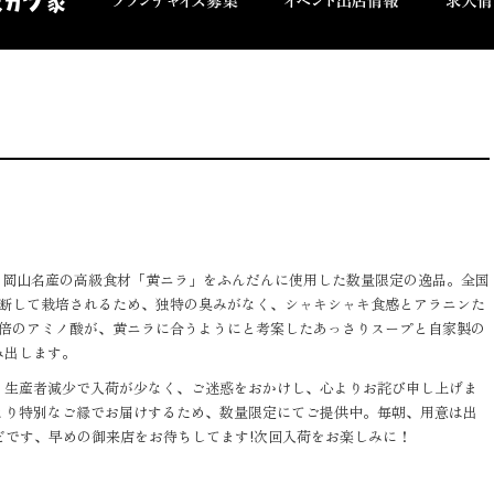
は、岡山名産の高級食材「黄ニラ」をふんだんに使用した数量限定の逸品。全国
遮断して栽培されるため、独特の臭みがなく、シャキシャキ食感とアラニンた
2倍のアミノ酸が、黄ニラに合うようにと考案したあっさりスープと自家製の
み出します。
、生産者減少で入荷が少なく、ご迷惑をおかけし、心よりお詫び申し上げま
より特別なご縁でお届けするため、数量限定にてご提供中。毎朝、用意は出
どです、早めの御来店をお待ちしてます!次回入荷をお楽しみに！