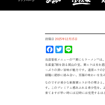
投稿日
2025年12月15日
F
T
Li
ac
wi
n
当店看板メニューの**黄にらラーメン**
eb
tt
e
生産量7割を誇る岡山の宝、黄ニラは光を
oo
er
っぷりの深い旨味が魅力です。通常ニラの
細麺に絶妙に絡み合い、至福の味わいを生
k
なのですが希少な新鮮黄ニラが冬の寒さと
す。このプレミアム感あふれる希少性を、
来てますが早い時には12時には完売するほ