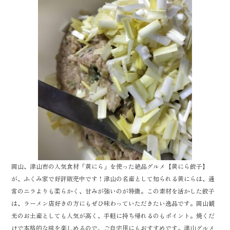
岡山、津山市の人気食材「黄にら」を使った絶品グルメ【黄にら餃子】
が、ふくみ家で好評販売中です！津山の名産として知られる黄にらは、通
常のニラよりも柔らかく、甘みが強いのが特徴。この素材を活かした餃子
は、ラーメン店好きの方にもぜひ味わっていただきたい逸品です。岡山観
光のお土産としても人気が高く、手軽に持ち帰れるのもポイント。焼くだ
けで本格的な味を楽しめるので、ご自宅用にもおすすめです。津山グルメ