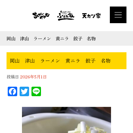
岡山 津山 ラーメン 黄ニラ 餃子 名物
岡山 津山 ラーメン 黄ニラ 餃子 名物
投稿日
2026年5月1日
F
T
Li
ac
wi
n
eb
tt
e
oo
er
k