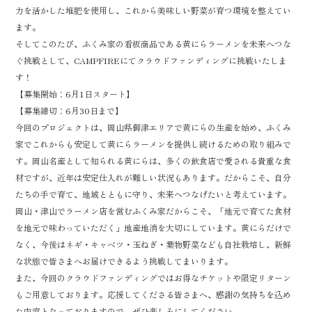
力を活かした堆肥を使用し、これから美味しい野菜が育つ環境を整えてい
ます。
そしてこのたび、ふくみ家の看板商品である黄にらラーメンを未来へつな
ぐ挑戦として、CAMPFIREにてクラウドファンディングに挑戦いたしま
す！
【募集開始：6月1日スタート】
【募集締切：6月30日まで】
今回のプロジェクトは、岡山県御津エリアで黄にらの生産を始め、ふくみ
家でこれからも安定して黄にらラーメンを提供し続けるための取り組みで
す。岡山名産として知られる黄にらは、多くの飲食店で愛される貴重な食
材ですが、近年は安定仕入れが難しい状況もあります。だからこそ、自分
たちの手で育て、地域とともに守り、未来へつなげたいと考えています。
岡山・津山でラーメン店を営むふくみ家だからこそ、「地元で育てた食材
を地元で味わっていただく」地産地消を大切にしています。黄にらだけで
なく、今後はネギ・キャベツ・玉ねぎ・葉物野菜なども自社栽培し、新鮮
な状態で皆さまへお届けできるよう挑戦してまいります。
また、今回のクラウドファンディングではお得なチケットや限定リターン
もご用意しております。応援してくださる皆さまへ、感謝の気持ちを込め
た内容となっておりますので、ぜひ楽しみにしてください。