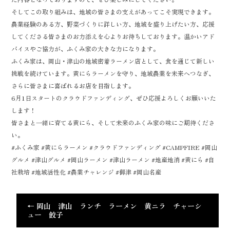
そしてこの取り組みは、地域の皆さまの支えがあってこそ実現できます。
農業経験のある方、野菜づくりに詳しい方、地域を盛り上げたい方、応援
してくださる皆さまのお力添えを心よりお待ちしております。温かいアド
バイスやご協力が、ふくみ家の大きな力になります。
ふくみ家は、岡山・津山の地域密着ラーメン店として、食を通じて新しい
挑戦を続けています。黄にらラーメンを守り、地域農業を未来へつなぎ、
さらに皆さまに喜ばれるお店を目指します。
6月1日スタートのクラウドファンディング、ぜひ応援よろしくお願いいた
します！
皆さまと一緒に育てる黄にら、そして未来のふくみ家の味にご期待くださ
い。
#ふくみ家 #黄にらラーメン #クラウドファンディング #CAMPFIRE #岡山
グルメ #津山グルメ #岡山ラーメン #津山ラーメン #地産地消 #黄にら #自
社栽培 #地域活性化 #農業チャレンジ #御津 #岡山名産
←
岡山 津山 ランチ ラーメン 黄ニラ チャーシ
ュー 餃子