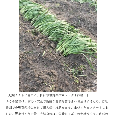
k
【地域とともに育てる、自社栽培野菜プロジェクト始動！】
ふくみ家では、安心・安全で新鮮な野菜を皆さまへお届けするため、自社
農園での野菜栽培に向けて田んぼへ堆肥をまき、土づくりをスタートしま
した。野菜づくりで最も大切なのは、栄養たっぷりの土壌づくり。自然の