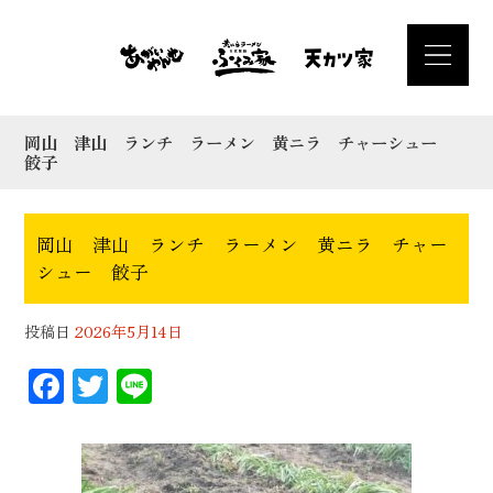
岡山 津山 ランチ ラーメン 黄ニラ チャーシュー
餃子
岡山 津山 ランチ ラーメン 黄ニラ チャー
シュー 餃子
投稿日
2026年5月14日
F
T
Li
ac
wi
n
eb
tt
e
oo
er