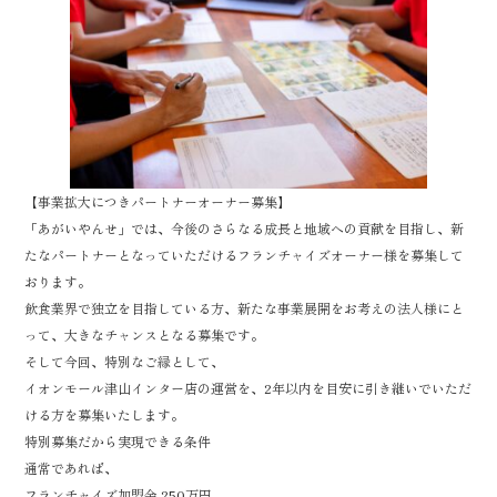
k
【事業拡大につきパートナーオーナー募集】
「あがいやんせ」では、今後のさらなる成長と地域への貢献を目指し、新
たなパートナーとなっていただけるフランチャイズオーナー様を募集して
おります。
飲食業界で独立を目指している方、新たな事業展開をお考えの法人様にと
って、大きなチャンスとなる募集です。
そして今回、特別なご縁として、
イオンモール津山インター店の運営を、2年以内を目安に引き継いでいただ
ける方を募集いたします。
特別募集だから実現できる条件
通常であれば、
フランチャイズ加盟金 250万円