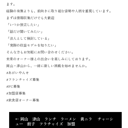
ます。
経験の有無よりも、前向きに取り組む姿勢や人柄を重視しています。
まずは情報収集だけでも大歓迎
「いつか独立したい」
「話だけ聞いてみたい」
「法人として検討している」
「実際の収益モデルを知りたい」
そんな方もお気軽にお問い合わせください。
未来のオーナー様との出会いを楽しみにしております。
岡山・津山から、一緒に新しい挑戦を始めませんか。
#あがいやんせ
#フランチャイズ募集
#FC募集
#加盟店募集
#飲食店オーナー募集
←
岡山 津山 ランチ ラーメン 黄ニラ チャーシ
ュー 餃子 フラチャイズ 加盟