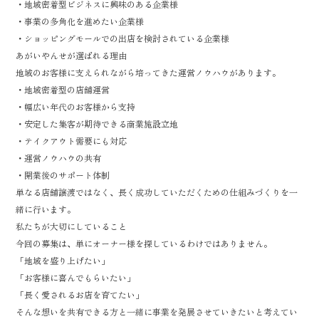
・地域密着型ビジネスに興味のある企業様
・事業の多角化を進めたい企業様
・ショッピングモールでの出店を検討されている企業様
あがいやんせが選ばれる理由
地域のお客様に支えられながら培ってきた運営ノウハウがあります。
・地域密着型の店舗運営
・幅広い年代のお客様から支持
・安定した集客が期待できる商業施設立地
・テイクアウト需要にも対応
・運営ノウハウの共有
・開業後のサポート体制
単なる店舗譲渡ではなく、長く成功していただくための仕組みづくりを一
緒に行います。
私たちが大切にしていること
今回の募集は、単にオーナー様を探しているわけではありません。
「地域を盛り上げたい」
「お客様に喜んでもらいたい」
「長く愛されるお店を育てたい」
そんな想いを共有できる方と一緒に事業を発展させていきたいと考えてい