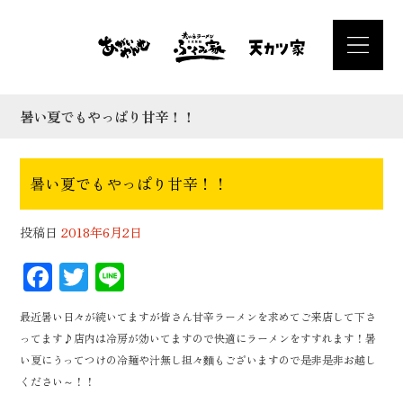
暑い夏でもやっぱり甘辛！！
暑い夏でもやっぱり甘辛！！
投稿日
2018年6月2日
F
T
Li
ac
wi
n
最近暑い日々が続いてますが皆さん甘辛ラーメンを求めてご来店して下さ
eb
tt
e
ってます♪店内は冷房が効いてますので快適にラーメンをすすれます！暑
oo
er
い夏にうってつけの冷麺や汁無し担々麵もございますので是非是非お越し
k
ください～！！