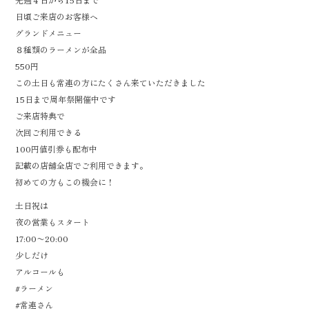
日頃ご来店のお客様ヘ
グランドメニュー
８種類のラーメンが全品
550円
この土日も常連の方にたくさん来ていただきました
15日まで周年祭開催中です
ご来店特典で
次回ご利用できる
100円値引券も配布中
記載の店舗全店でご利用できます。
初めての方もこの機会に！
土日祝は
夜の営業もスタート
17:00〜20:00
少しだけ
アルコールも
#ラーメン
#常連さん