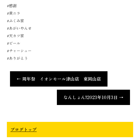
#感謝
#黄ニラ
#ふくみ家
#あがいやんせ
#天カツ家
#ビール
#チャーシュー
#ありがとう
←
周年祭 イオンモール津山店 東岡山店
なんしょん!2023年10月3日
→
ブログトップ