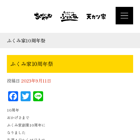
ふくみ家10周年祭
ふくみ家10周年祭
投稿日
2023年9月11日
F
T
Li
ac
wi
n
10周年
eb
tt
e
おかげさまで
oo
er
ふくみ家創業10周年に
k
なりました
先週４日から15日まで