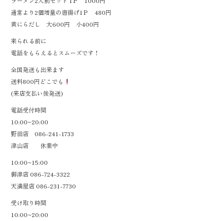
ラーメン2人前セット 1Ｐ 1000円
k
通常より2個増量の唐揚げ1Ｐ 480円
黄にらだし 大600円 小400円
来られる前に
電話をもらえるとスムーズです！
全国発送も出来ます
送料800円どこでも
(来店支払い後発送)
電話受付時間
10:00~20:00
野田店 086-241-1733
津山店 休業中
10:00~15:00
御津店 086-724-3322
天満屋店 086-231-7730
受け取り時間
10:00~20:00