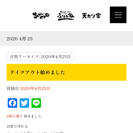
2020 4月 25
日別アーカイブ:
2020年4月25日
テイクアウト始めました
投稿日
2020年4月25日
F
T
Li
ac
wi
n
#持ち帰り
初めました
eb
tt
e
お家で作れる
oo
er