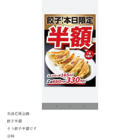
k
生活応援企画
餃子半額
そう餃子半額です
日時