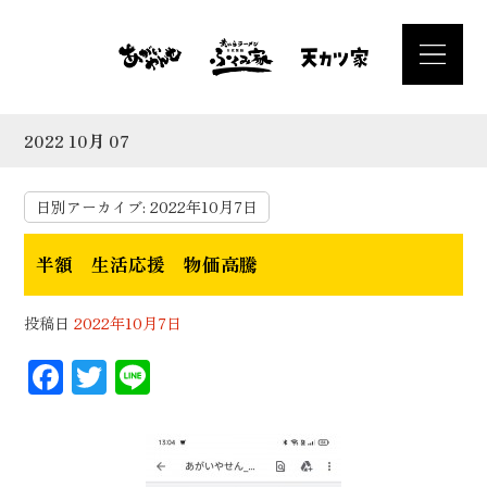
2022 10月 07
日別アーカイブ:
2022年10月7日
半額 生活応援 物価高騰
投稿日
2022年10月7日
F
T
Li
ac
wi
n
eb
tt
e
oo
er