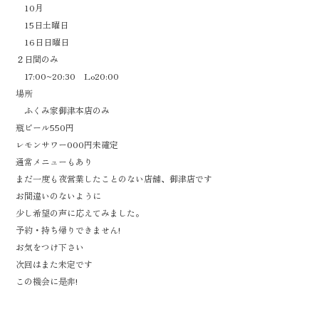
10月
15日土曜日
16日日曜日
２日間のみ
17:00~20:30 Lo20:00
場所
ふくみ家御津本店のみ
瓶ビール550円
レモンサワー000円未確定
通常メニューもあり
まだ一度も夜営業したことのない店舗、御津店です
お間違いのないように
少し希望の声に応えてみました。
予約・持ち帰りできません!
お気をつけ下さい
次回はまた未定です
この機会に是非!