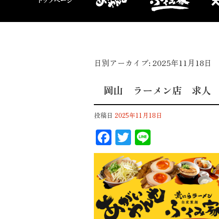
日別アーカイブ:
2025年11月18日
岡山 ラーメン店 求
投稿日
2025年11月18日
F
T
Li
ac
wi
n
eb
tt
e
oo
er
k