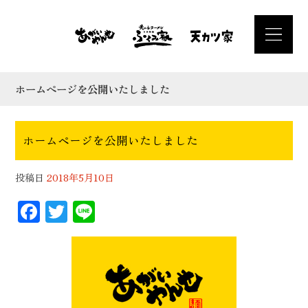
ホームページを公開いたしました
ホームページを公開いたしました
投稿日
2018年5月10日
F
T
Li
ac
wi
n
eb
tt
e
oo
er
k