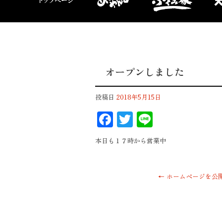
オープンしました
投稿日
2018年5月15日
F
T
Li
ac
wi
n
本日も１７時から営業中
eb
tt
e
oo
er
k
←
ホームページを公