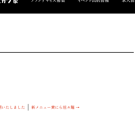
開いたしました
新メニュー黄にら坦々麺
→