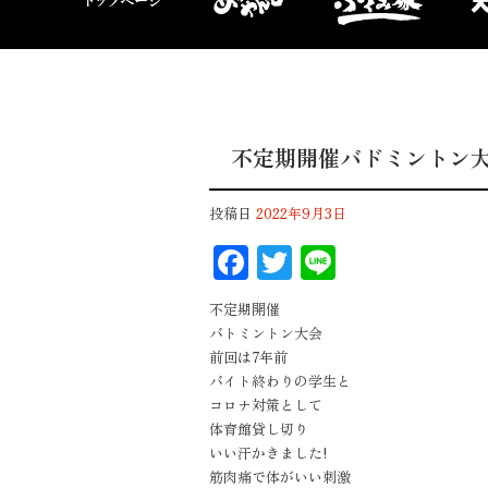
不定期開催バドミントン
投稿日
2022年9月3日
F
T
Li
ac
wi
n
不定期開催
eb
tt
e
バトミントン大会
oo
er
前回は7年前
バイト終わりの学生と
k
コロナ対策として
体育館貸し切り
いい汗かきました!
筋肉痛で体がいい刺激