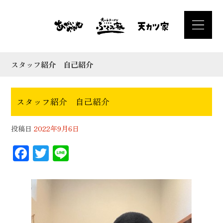
スタッフ紹介 自己紹介
スタッフ紹介 自己紹介
投稿日
2022年9月6日
F
T
Li
ac
wi
n
eb
tt
e
oo
er
k