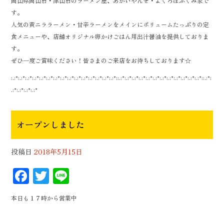
岡山県岡山市・津山市のラーメン屋、あがいやんせ・よくろぼふくみ家で
k
す。
人気の黄ニララーメン・甘辛ラーメンをメインにボリュームたっぷりの定
食メニューや、店舗オリジナル卵かけごはん用出汁醤油を提供しておりま
す。
ぜひ一度ご賞味ください！皆さまのご来店をお待ちしております☆
:.:*:.:*:.:*:.:*:.:*:.:*:.:*:.:*:.:*:.:*:.:*:.:*:.:*:.:*:.:*::.:*:.:*:.:*:.:*:.:*:.:*:.:*:.:*:.:*:.:*:.:*:.:*::.:*:
.:*:.:*:.:*:.:*
オープンしました
投稿日
2018年5月15日
F
T
Li
ac
wi
n
本日も１７時から営業中
eb
tt
e