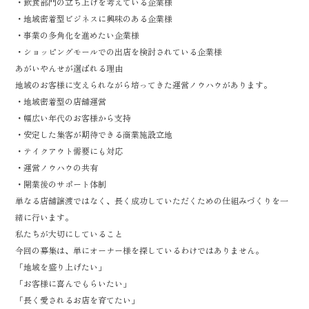
・飲食部門の立ち上げを考えている企業様
・地域密着型ビジネスに興味のある企業様
・事業の多角化を進めたい企業様
・ショッピングモールでの出店を検討されている企業様
あがいやんせが選ばれる理由
地域のお客様に支えられながら培ってきた運営ノウハウがあります。
・地域密着型の店舗運営
・幅広い年代のお客様から支持
・安定した集客が期待できる商業施設立地
・テイクアウト需要にも対応
・運営ノウハウの共有
・開業後のサポート体制
単なる店舗譲渡ではなく、長く成功していただくための仕組みづくりを一
緒に行います。
私たちが大切にしていること
今回の募集は、単にオーナー様を探しているわけではありません。
「地域を盛り上げたい」
「お客様に喜んでもらいたい」
「長く愛されるお店を育てたい」