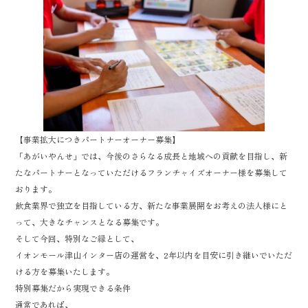
oo
er
k
【事業拡大につきパートナーオーナー募集】
「あがいやんせ」では、今後のさらなる成長と地域への貢献を目指し、新
たなパートナーとなっていただけるフランチャイズオーナー様を募集して
おります。
飲食業界で独立を目指している方、新たな事業展開をお考えの法人様にと
って、大きなチャンスとなる募集です。
そして今回、特別なご縁として、
イオンモール津山インター店の運営を、2年以内を目安に引き継いでいただ
ける方を募集いたします。
特別募集だから実現できる条件
通常であれば、