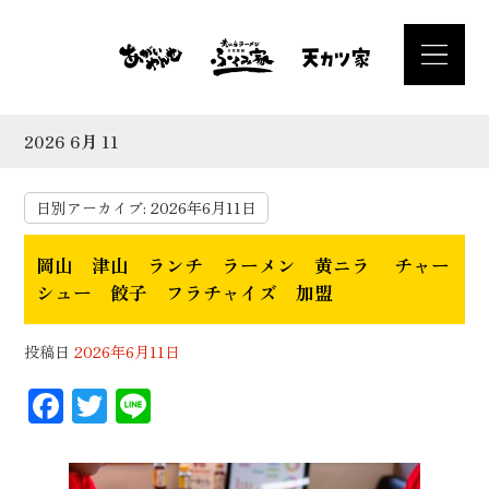
2026 6月 11
日別アーカイブ:
2026年6月11日
岡山 津山 ランチ ラーメン 黄ニラ チャー
シュー 餃子 フラチャイズ 加盟
投稿日
2026年6月11日
F
T
Li
ac
wi
n
eb
tt
e