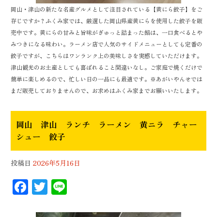
岡山・津山の新たな名産グルメとして注目されている【黄にら餃子】をご
存じですか？ふくみ家では、厳選した岡山県産黄にらを使用した餃子を販
売中です。黄にらの甘みと旨味がぎゅっと詰まった餡は、一口食べるとや
みつきになる味わい。ラーメン店で人気のサイドメニューとしても定番の
餃子ですが、こちらはワンランク上の美味しさを実感していただけます。
津山観光のお土産としても喜ばれること間違いなし。ご家庭で焼くだけで
簡単に楽しめるので、忙しい日の一品にも最適です。※あがいやんせでは
まだ販売しておりませんので、お求めはふくみ家までお願いいたします。
岡山 津山 ランチ ラーメン 黄ニラ チャー
シュー 餃子
投稿日
2026年5月16日
F
T
Li
ac
wi
n