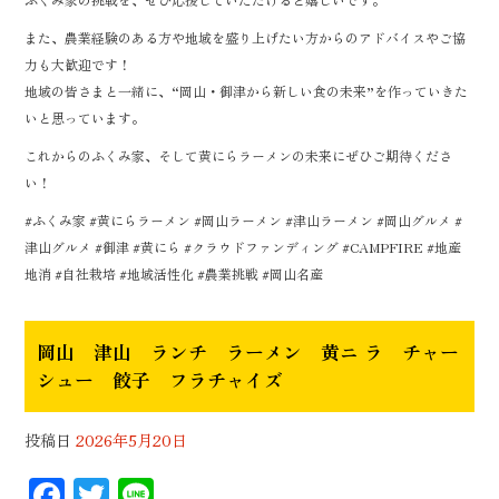
また、農業経験のある方や地域を盛り上げたい方からのアドバイスやご協
力も大歓迎です！
地域の皆さまと一緒に、“岡山・御津から新しい食の未来”を作っていきた
いと思っています。
これからのふくみ家、そして黄にらラーメンの未来にぜひご期待くださ
い！
#ふくみ家 #黄にらラーメン #岡山ラーメン #津山ラーメン #岡山グルメ #
津山グルメ #御津 #黄にら #クラウドファンディング #CAMPFIRE #地産
地消 #自社栽培 #地域活性化 #農業挑戦 #岡山名産
岡山 津山 ランチ ラーメン 黄ニ ラ チャー
シュー 餃子 フラチャイズ
投稿日
2026年5月20日
F
T
Li