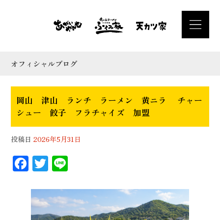
オフィシャルブログ
岡山 津山 ランチ ラーメン 黄ニラ チャー
シュー 餃子 フラチャイズ 加盟
投稿日
2026年5月31日
F
T
Li
ac
wi
n
eb
tt
e
oo
er