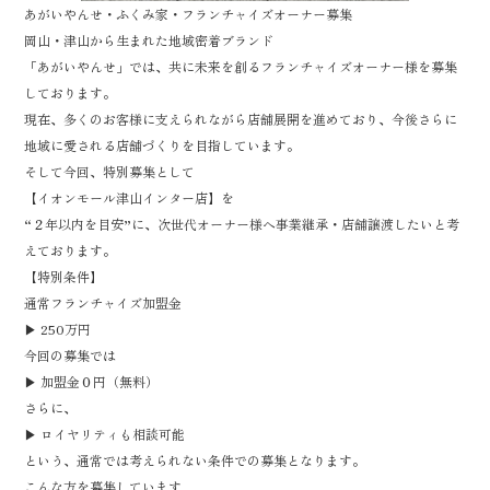
あがいやんせ・ふくみ家・フランチャイズオーナー募集
岡山・津山から生まれた地域密着ブランド
「あがいやんせ」では、共に未来を創るフランチャイズオーナー様を募集
しております。
現在、多くのお客様に支えられながら店舗展開を進めており、今後さらに
地域に愛される店舗づくりを目指しています。
そして今回、特別募集として
【イオンモール津山インター店】を
“２年以内を目安”に、次世代オーナー様へ事業継承・店舗譲渡したいと考
えております。
【特別条件】
通常フランチャイズ加盟金
▶︎ 250万円
今回の募集では
▶︎ 加盟金０円（無料）
さらに、
▶︎ ロイヤリティも相談可能
という、通常では考えられない条件での募集となります。
こんな方を募集しています