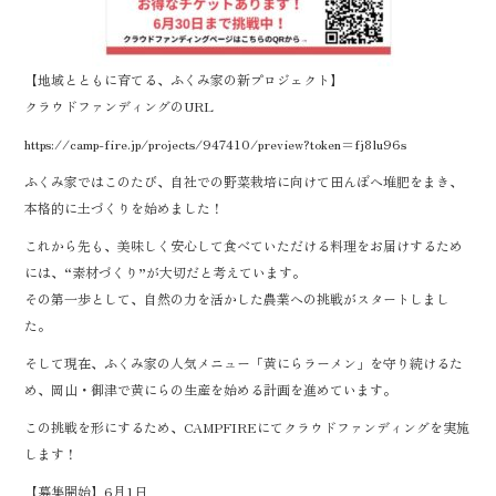
【地域とともに育てる、ふくみ家の新プロジェクト】
クラウドファンディングのURL
https://camp-fire.jp/projects/947410/preview?token=fj8lu96s
ふくみ家ではこのたび、自社での野菜栽培に向けて田んぼへ堆肥をまき、
本格的に土づくりを始めました！
これから先も、美味しく安心して食べていただける料理をお届けするため
には、“素材づくり”が大切だと考えています。
その第一歩として、自然の力を活かした農業への挑戦がスタートしまし
た。
そして現在、ふくみ家の人気メニュー「黄にらラーメン」を守り続けるた
め、岡山・御津で黄にらの生産を始める計画を進めています。
この挑戦を形にするため、CAMPFIREにてクラウドファンディングを実施
します！
【募集開始】6月1日