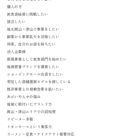
個人の方
飲食店経営に挑戦したい
独立したい
地元岡山・津山で事業をしたい
副業から事業拡大を目指したい
将来、自分のお店を持ちたい
法人企業様
新規事業として飲食部門を始めたい
地域密着ブランドを運営したい
ショッピングモール出店をしたい
安定した店舗運営モデルを探している
既存事業との相乗効果を狙いたい
あがいやんせの強み
地域に根付いたブランド力
岡山・津山エリアでの認知度
リピーター多数
イオンモールという集客力
ラーメン・定食・テイクアウト需要対応