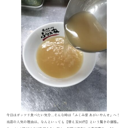
eb
tt
e
oo
er
k
今日はガッツリ食べたい気分…そんな時は「ふくみ家 あがいやんせ」へ！
当店の人気の理由は、なんといっても【替え玉30円】という驚きの価格。