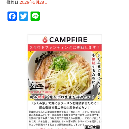
投稿日
2026年5月28日
F
T
Li
ac
wi
n
eb
tt
e
oo
er
k