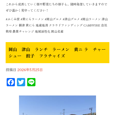
これから成長していく畑や野菜たちの様子も、随時発信していきますので
ぜひ温かく見守ってください！
#ふくみ家 #黄にらラーメン #岡山グルメ #津山グルメ #岡山ラーメン 津山
ラーメン 御津 黄にら 地産地消 クラウドファンディング CAMPFIRE 自社
栽培 農業チャレンジ 地域活性化 岡山名産
岡山 津山 ランチ ラーメン 黄ニ ラ チャー
シュー 餃子 フラチャイズ
投稿日
2026年5月25日
F
T
Li
ac
wi
n
eb
tt
e
oo
er