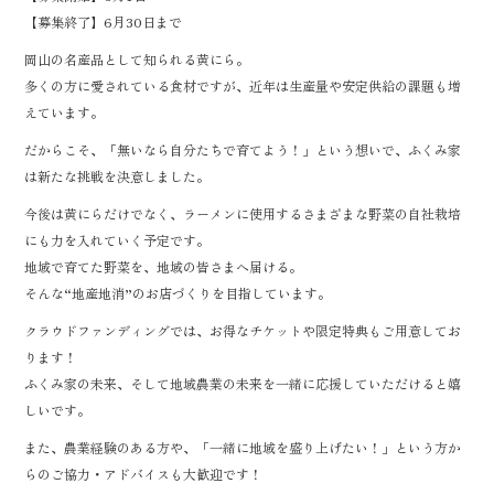
【募集終了】6月30日まで
岡山の名産品として知られる黄にら。
多くの方に愛されている食材ですが、近年は生産量や安定供給の課題も増
えています。
だからこそ、「無いなら自分たちで育てよう！」という想いで、ふくみ家
は新たな挑戦を決意しました。
今後は黄にらだけでなく、ラーメンに使用するさまざまな野菜の自社栽培
にも力を入れていく予定です。
地域で育てた野菜を、地域の皆さまへ届ける。
そんな“地産地消”のお店づくりを目指しています。
クラウドファンディングでは、お得なチケットや限定特典もご用意してお
ります！
ふくみ家の未来、そして地域農業の未来を一緒に応援していただけると嬉
しいです。
また、農業経験のある方や、「一緒に地域を盛り上げたい！」という方か
らのご協力・アドバイスも大歓迎です！