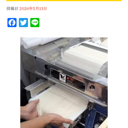
投稿日
2026年5月13日
F
T
Li
ac
wi
n
eb
tt
e
oo
er
k