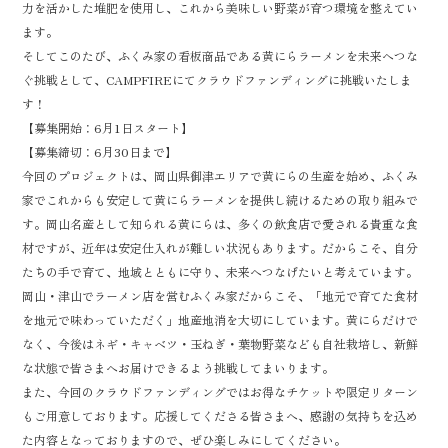
力を活かした堆肥を使用し、これから美味しい野菜が育つ環境を整えてい
ます。
そしてこのたび、ふくみ家の看板商品である黄にらラーメンを未来へつな
ぐ挑戦として、CAMPFIREにてクラウドファンディングに挑戦いたしま
す！
【募集開始：6月1日スタート】
【募集締切：6月30日まで】
今回のプロジェクトは、岡山県御津エリアで黄にらの生産を始め、ふくみ
家でこれからも安定して黄にらラーメンを提供し続けるための取り組みで
す。岡山名産として知られる黄にらは、多くの飲食店で愛される貴重な食
材ですが、近年は安定仕入れが難しい状況もあります。だからこそ、自分
たちの手で育て、地域とともに守り、未来へつなげたいと考えています。
岡山・津山でラーメン店を営むふくみ家だからこそ、「地元で育てた食材
を地元で味わっていただく」地産地消を大切にしています。黄にらだけで
なく、今後はネギ・キャベツ・玉ねぎ・葉物野菜なども自社栽培し、新鮮
な状態で皆さまへお届けできるよう挑戦してまいります。
また、今回のクラウドファンディングではお得なチケットや限定リターン
もご用意しております。応援してくださる皆さまへ、感謝の気持ちを込め
た内容となっておりますので、ぜひ楽しみにしてください。