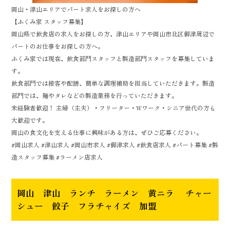
岡山・津山エリアでパート求人をお探しの方へ
【ふくみ家 スタッフ募集】
岡山県で飲食店の求人をお探しの方、津山エリアや岡山市北区御津周辺で
パートのお仕事をお探しの方へ。
ふくみ家では現在、飲食部門スタッフと製造部門スタッフを募集していま
す。
飲食部門では接客や配膳、簡単な調理補助を担当していただきます。製造
部門では、麺やタレなどの製造業務を行っていただきます。
未経験者歓迎！ 主婦（主夫）・フリーター・Wワーク・シニア世代の方も
大歓迎です。
岡山の食文化を支える仕事に興味がある方は、ぜひご応募ください。
#岡山求人 #津山求人 #岡山市求人 #御津求人 #飲食店求人 #パート募集 #製
造スタッフ募集 #ラーメン店求人
岡山 津山 ランチ ラーメン 黄ニラ チャー
シュー 餃子 フラチャイズ 加盟