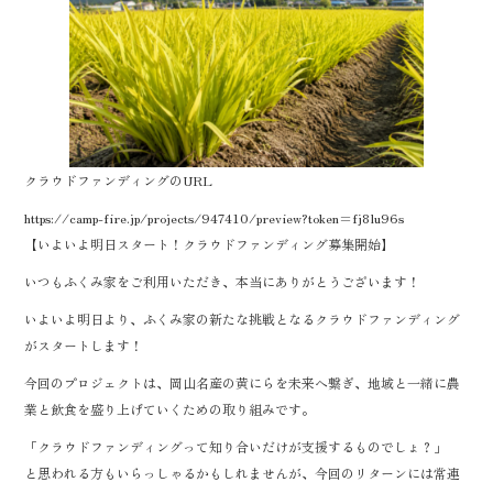
k
クラウドファンディングのURL
https://camp-fire.jp/projects/947410/preview?token=fj8lu96s
【いよいよ明日スタート！クラウドファンディング募集開始】
いつもふくみ家をご利用いただき、本当にありがとうございます！
いよいよ明日より、ふくみ家の新たな挑戦となるクラウドファンディング
がスタートします！
今回のプロジェクトは、岡山名産の黄にらを未来へ繋ぎ、地域と一緒に農
業と飲食を盛り上げていくための取り組みです。
「クラウドファンディングって知り合いだけが支援するものでしょ？」
と思われる方もいらっしゃるかもしれませんが、今回のリターンには常連