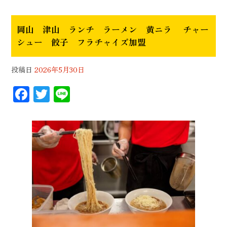
岡山 津山 ランチ ラーメン 黄ニラ チャー
シュー 餃子 フラチャイズ加盟
投稿日
2026年5月30日
F
T
Li
ac
wi
n
eb
tt
e
oo
er
k