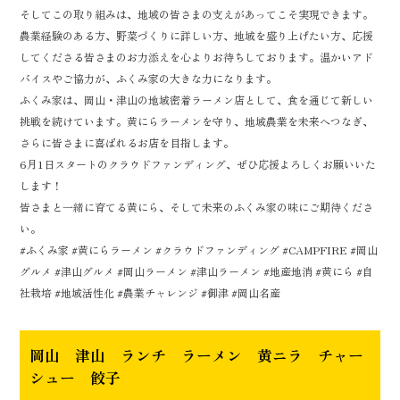
そしてこの取り組みは、地域の皆さまの支えがあってこそ実現できます。
農業経験のある方、野菜づくりに詳しい方、地域を盛り上げたい方、応援
してくださる皆さまのお力添えを心よりお待ちしております。温かいアド
バイスやご協力が、ふくみ家の大きな力になります。
ふくみ家は、岡山・津山の地域密着ラーメン店として、食を通じて新しい
挑戦を続けています。黄にらラーメンを守り、地域農業を未来へつなぎ、
さらに皆さまに喜ばれるお店を目指します。
6月1日スタートのクラウドファンディング、ぜひ応援よろしくお願いいた
します！
皆さまと一緒に育てる黄にら、そして未来のふくみ家の味にご期待くださ
い。
#ふくみ家 #黄にらラーメン #クラウドファンディング #CAMPFIRE #岡山
グルメ #津山グルメ #岡山ラーメン #津山ラーメン #地産地消 #黄にら #自
社栽培 #地域活性化 #農業チャレンジ #御津 #岡山名産
岡山 津山 ランチ ラーメン 黄ニラ チャー
シュー 餃子