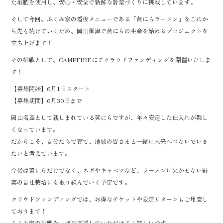
た堆肥を使用し、安心・安全で新鮮な野菜づくりに挑戦しています。
そして今回、ふくみ家の看板メニューである「黄にらラーメン」をこれか
ら先も続けていくため、岡山御津で黄にらの生産を始めるプロジェクトを
立ち上げます！
その挑戦として、CAMPFIREにてクラウドファンディングを開催いたしま
す！
【募集開始】6月1日スタート
【募集期間】6月30日まで
岡山名産として親しまれている黄にらですが、年々安定した仕入れが難し
くなっています。
だからこそ、自分たちで育て、地域の皆さまと一緒に未来へつないでいき
たいと考えています。
今後は黄にらだけでなく、ネギやキャベツなど、ラーメンに欠かせない野
菜の自社栽培にも取り組んでいく予定です。
クラウドファンディングでは、お得なチケットや限定リターンもご用意し
ております！
ふくみ家の挑戦を、ぜひ応援していただけると嬉しいです。