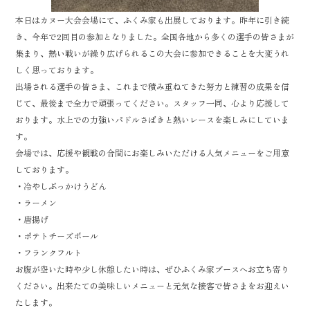
本日はカヌー大会会場にて、ふくみ家も出展しております。昨年に引き続
き、今年で2回目の参加となりました。全国各地から多くの選手の皆さまが
集まり、熱い戦いが繰り広げられるこの大会に参加できることを大変うれ
しく思っております。
出場される選手の皆さま、これまで積み重ねてきた努力と練習の成果を信
じて、最後まで全力で頑張ってください。スタッフ一同、心より応援して
おります。水上での力強いパドルさばきと熱いレースを楽しみにしていま
す。
会場では、応援や観戦の合間にお楽しみいただける人気メニューをご用意
しております。
・冷やしぶっかけうどん
・ラーメン
・唐揚げ
・ポテトチーズボール
・フランクフルト
お腹が空いた時や少し休憩したい時は、ぜひふくみ家ブースへお立ち寄り
ください。出来たての美味しいメニューと元気な接客で皆さまをお迎えい
たします。