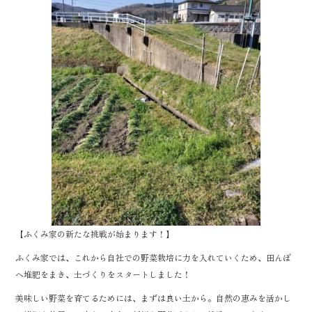
k
【ふくみ家の新たな挑戦が始まります！】
ふくみ家では、これから自社での野菜栽培に力を入れていくため、田んぼ
へ堆肥をまき、土づくりをスタートしました！
美味しい野菜を育てるためには、まずは良い土から。自然の恵みを活かし