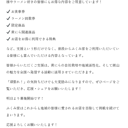
様やラーメン好きの皆様にもお得な内容をご用意しています！
お食事券
ラーメン回数券
限定商品
黄にら関連商品
お店をお得に利用できる特典
など、支援という形だけでなく、普段からふくみ家をご利用いただいてい
る皆様にも喜んでいただける内容となっています。
皆様からいただくご支援は、黄にらの自社栽培や地域活性化、そして岡山
の魅力を全国へ発信する活動に活用させていただきます。
「頑張れ！」の気持ちだけでも大変励みになりますので、ぜひページをご
覧いただき、応援・シェアをお願いいたします！
明日より募集開始です！
ふくみ家はこれからも地域の皆様に愛されるお店を目指して挑戦を続けて
まいります。
応援よろしくお願いいたします！