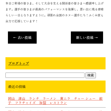
本日ご来場の皆さま、そして大会を支える関係者の皆さまへ感謝申し上げ
ます。選手の皆さまが最高のパフォーマンスを発揮し、思い出に残る素晴
らしい一日となりますように。頑張れ全国のカヌー選手たち！ふくみ家も
全力で応援しています！
←
古い投稿
新しい投稿
→
ブログトップ
最近の投稿
岡山 津山 ランチ ラーメン 黄ニラ チャー シュー 餃
子 フラチャイズ 加盟 レストラン