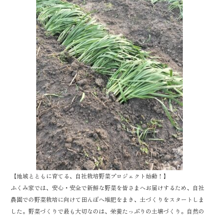
k
【地域とともに育てる、自社栽培野菜プロジェクト始動！】
ふくみ家では、安心・安全で新鮮な野菜を皆さまへお届けするため、自社
農園での野菜栽培に向けて田んぼへ堆肥をまき、土づくりをスタートしま
した。野菜づくりで最も大切なのは、栄養たっぷりの土壌づくり。自然の