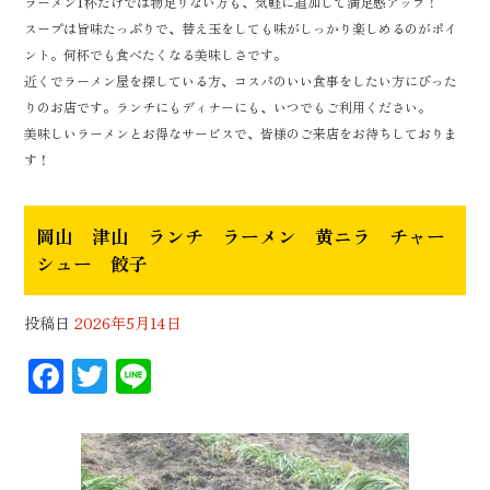
ラーメン1杯だけでは物足りない方も、気軽に追加して満足感アップ！
スープは旨味たっぷりで、替え玉をしても味がしっかり楽しめるのがポイ
ント。何杯でも食べたくなる美味しさです。
近くでラーメン屋を探している方、コスパのいい食事をしたい方にぴった
りのお店です。ランチにもディナーにも、いつでもご利用ください。
美味しいラーメンとお得なサービスで、皆様のご来店をお待ちしておりま
す！
岡山 津山 ランチ ラーメン 黄ニラ チャー
シュー 餃子
投稿日
2026年5月14日
F
T
Li
ac
wi
n
eb
tt
e
oo
er