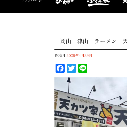
岡山 津山 ラーメン 
投稿日
2026年4月29日
F
T
Li
ac
wi
n
eb
tt
e
oo
er
k