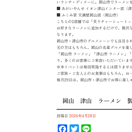
いランチ・ディナーに。岡山市でラーメン
■ あがいやんせ イオン津山インター店（
■ ふくみ家 天満屋岡山店（岡山市）
こちらの2店舗では「炙りチャーシュートッ
お好きなラーメンに追加するだけで、贅沢
なります。
岡山市・津山市のグルメシーンでも注目さ
元の方はもちろん、岡山の名産グルメを楽
「岡山市 ラーメン」「津山市 ラーメン」
り、多くのお客様にご来店いただいていま
※本イベントは毎回実施するとは限りませ
ご家族・ご友人とのお食事はもちろん、お
毎月29日は、岡山市・津山市でお得に楽し
岡山 津山 ラーメン 
投稿日
2026年4月28日
F
T
Li