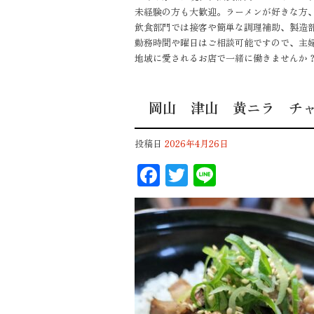
未経験の方も大歓迎。ラーメンが好きな方
飲食部門では接客や簡単な調理補助、製造
勤務時間や曜日はご相談可能ですので、主
地域に愛されるお店で一緒に働きませんか？
岡山 津山 黄ニラ チ
投稿日
2026年4月26日
F
T
Li
ac
wi
n
eb
tt
e
oo
er
k