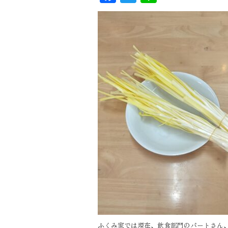
ac
wi
n
eb
tt
e
oo
er
k
ふくみ家では現在、飲食部門のパートさん