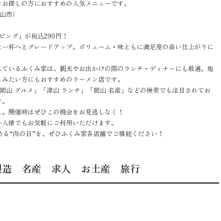
をお探しの方におすすめの人気メニューです。
津山市）
ピング」が税込290円！
な一杯へとグレードアップ。ボリューム・味ともに満足度の高い仕上がりに
れているふくみ家は、観光やお出かけの際のランチ・ディナーにも最適。地
しみたい方にもおすすめのラーメン店です。
「岡山 グルメ」「津山 ランチ」「岡山 名産」などの検索でも注目されてお
す。
ん。開催時はぜひこの機会をお見逃しなく！
一人様でもお気軽にご利用いただけます。
める“肉の日”を、ぜひふくみ家各店舗でご堪能ください！
製造 名産 求人 お土産 旅行