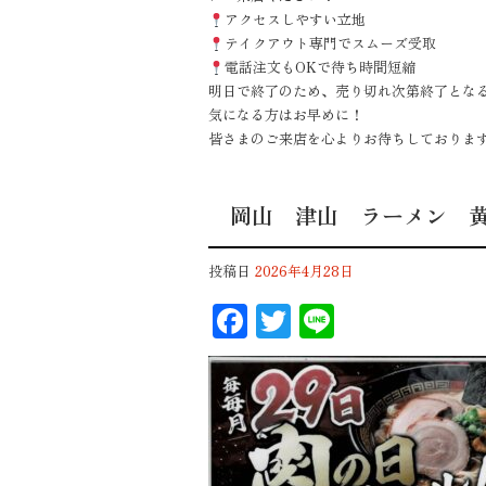
アクセスしやすい立地
テイクアウト専門でスムーズ受取
電話注文もOKで待ち時間短縮
明日で終了のため、売り切れ次第終了とな
気になる方はお早めに！
皆さまのご来店を心よりお待ちしておりま
岡山 津山 ラーメン 
投稿日
2026年4月28日
F
T
Li
ac
wi
n
eb
tt
e
oo
er
k