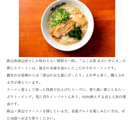
oo
er
k
岡山市津山市でしか味わえない特別な一杯。「ふくみ家 あがいやんせ」の
黄にらラーメンは、地元の名産を活かしたこだわりのラーメンです。
観光のお客様からは「津山のお土産にぴったり」との声も多く、購入され
る方が増えています。
ラーメン店として培った技術で仕上げたスープに、香り高い黄にらをたっ
ぷりトッピング。見た目のインパクトもあり、SNS映えする点も人気の理
由です。
岡山・津山でラーメンを探している方、名産グルメを楽しみたい方は、ぜ
ひ当店へお立ち寄りください。