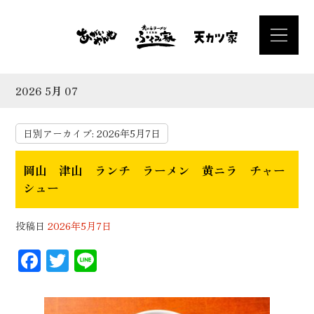
2026 5月 07
日別アーカイブ:
2026年5月7日
岡山 津山 ランチ ラーメン 黄ニラ チャー
シュー
投稿日
2026年5月7日
F
T
Li
ac
wi
n
eb
tt
e