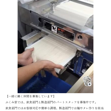
oo
er
k
【一緒に働く仲間を募集しています】
ふくみ家では、飲食部門と製造部門のパートスタッフを募集中です。
飲食部門ではお客様対応や簡単な調理、製造部門では麺やタレ作りを担当