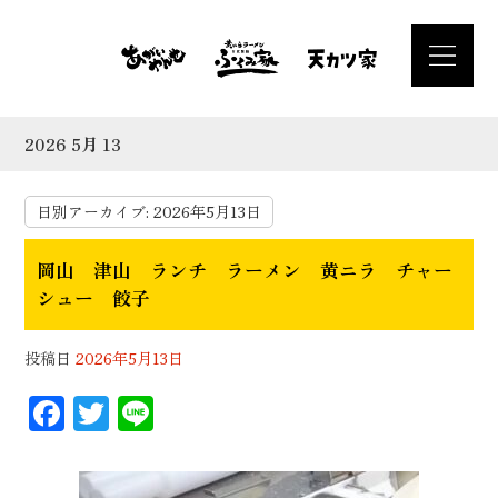
2026 5月 13
日別アーカイブ:
2026年5月13日
岡山 津山 ランチ ラーメン 黄ニラ チャー
シュー 餃子
投稿日
2026年5月13日
F
T
Li
ac
wi
n
eb
tt
e